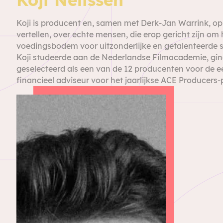
Koji is producent en, samen met Derk-Jan Warrink, opr
vertellen, over echte mensen, die erop gericht zijn om
voedingsbodem voor uitzonderlijke en getalenteerde sc
Koji studeerde aan de Nederlandse Filmacademie, ging 
geselecteerd als een van de 12 producenten voor de ee
financieel adviseur voor het jaarlijkse ACE Producer