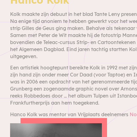
Kolk maakte zijn debuut in het blad Tante Leny presen
Na enige tijd anoniem te hebben gewerkt voor het wee
strip Gilles de Geus ging maken. Behalve als tekenaa
Samen met Peter de Wit maakte hij de fotostrip Manne
bovendien de Teleac-cursus Strip- en Cartoontekenen
het Algemeen Dagblad. Eind jaren tachtig startten Kol
uitgegeven.
Een artistiek hoogtepunt bereikte Kolk in 1992 met zijn
zijn hand zijn onder meer Cor Daad (voor Taptoe) en In
was in 2006 een opdracht van het gerenommeerde tijds
Grunberg een zogenaamde graphic novel over Arnons 
reeks Robbedoes door … het album Tulpen uit Istanboel
Frankfurtherprijs aan hem toegekend.
Hanco Kolk was mentor van Vrijplaats deelnemers
No